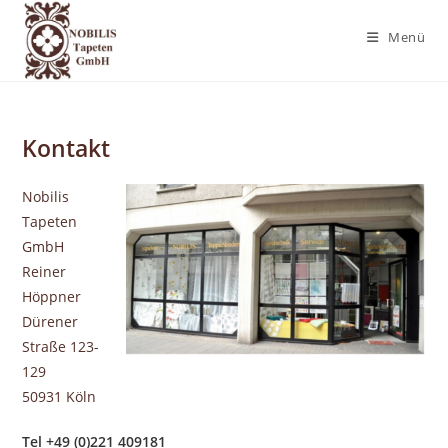
Zum
Inhalt
Menü
springen
Kontakt
Nobilis
Tapeten
GmbH
Reiner
Höppner
Dürener
Straße 123-
129
50931 Köln
Tel +49 (0)221 409181