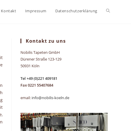
Website-
Kontakt
Impressum
Datenschutzerklärung
Suche
Kontakt zu uns
Nobilis Tapeten GmbH
umschalten
it
Dürener Straße 123-129
ve
50931 Köln
Tel +49 (0)221 409181
en
Fax 0221 55407684
ch
email:
info@nobilis-koeln.de
ng
it
e,
en