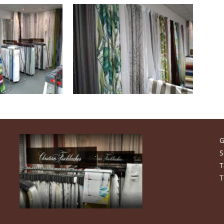
G
S
T
T