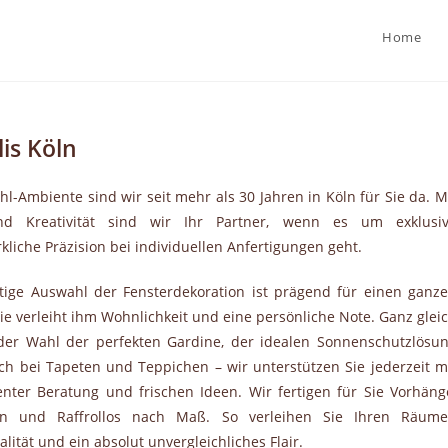
Home
is Köln
ühl-Ambiente sind wir seit mehr als 30 Jahren in Köln für Sie da. M
 und Kreativität sind wir Ihr Partner, wenn es um exklusi
iche Präzision bei individuellen Anfertigungen geht.
htige Auswahl der Fensterdekoration ist prägend für einen ganz
ie verleiht ihm Wohnlichkeit und eine persönliche Note. Ganz glei
der Wahl der perfekten Gardine, der idealen Sonnenschutzlösu
ch bei Tapeten und Teppichen – wir unterstützen Sie jederzeit m
nter Beratung und frischen Ideen. Wir fertigen für Sie Vorhäng
en und Raffrollos nach Maß. So verleihen Sie Ihren Räum
alität und ein absolut unvergleichliches Flair.